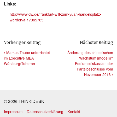
Links:
http://www.dw.de/frankfurt-will-zum-yuan-handelsplatz-
werden/a-17365785
Beitrags- Navigation
Vorheriger Beitrag
Nächster Beitrag
Markus Taube unterrichtet
Änderung des chinesischen
im Executive MBA
Wachstumsmodells?
Würzburg/Teheran
Podiumsdiskussion der
Parteibeschlüsse vom
November 2013
© 2026 THINK!DESK
Impressum
Datenschutzerklärung
Kontakt