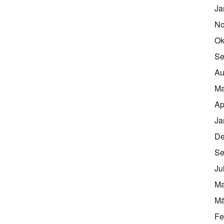
Ja
No
Ok
Se
Au
Ma
Ap
Ja
De
Se
Ju
Ma
Mä
Fe