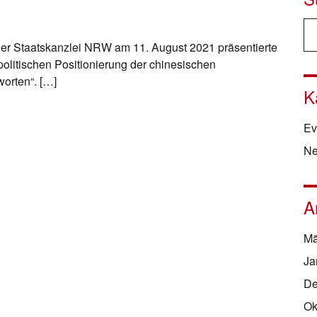
er Staatskanzlei NRW am 11. August 2021 präsentierte
litischen Positionierung der chinesischen
orten“. […]
K
Ev
N
A
Mä
Ja
De
Ok