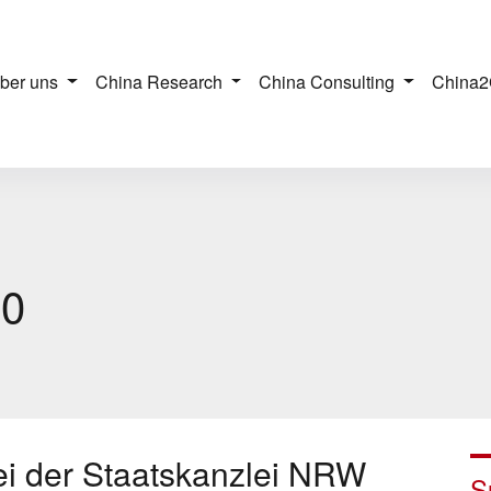
ber uns
China Research
China Consulting
China2
20
ei der Staatskanzlei NRW
S