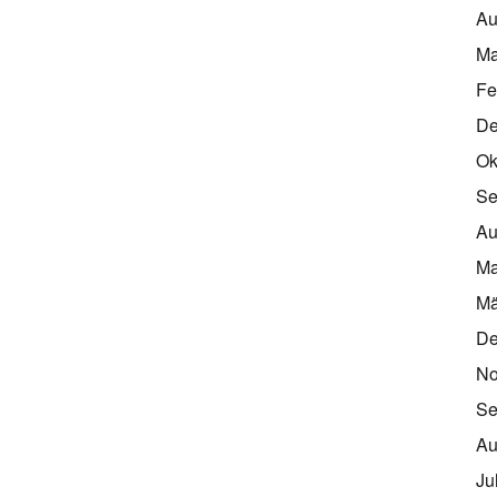
Au
Ma
Fe
De
Ok
Se
Au
Ma
Mä
De
No
Se
Au
Ju