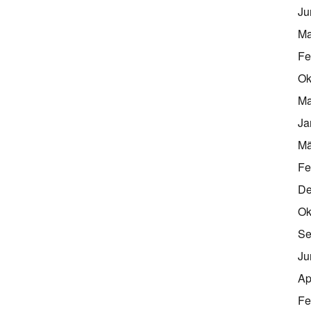
Ju
Ma
Fe
Ok
Ma
Ja
Mä
Fe
De
Ok
Se
Ju
Ap
Fe