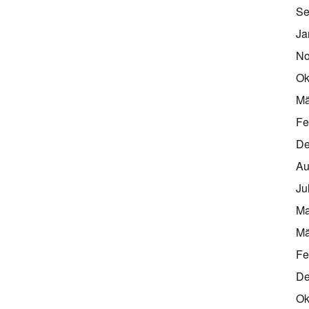
Se
Ja
No
Ok
Mä
Fe
De
Au
Ju
Ma
Mä
Fe
De
Ok